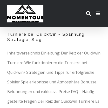
Skip
to
content
Turniere bei Quickwin – Spannung,
Strategie, Sieg
Inhaltsverzeichnis Einleitung: Der Reiz der Quickwin
Turniere Wie funktionieren die Turniere bei
Quickwin? Strategien und Tipps für erfolgreiche
Spieler Spielerlebnisse und Atmosphäre Bonusse,
Belohnungen und exklusive Preise FAQ – Häufig
gestellte Fragen Der Reiz der Quickwin Turniere Es