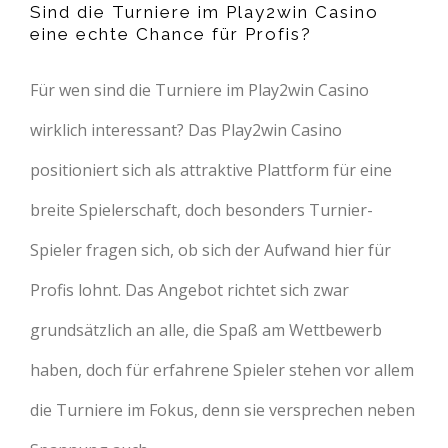
Sind die Turniere im Play2win Casino
eine echte Chance für Profis?
Für wen sind die Turniere im Play2win Casino
wirklich interessant? Das Play2win Casino
positioniert sich als attraktive Plattform für eine
breite Spielerschaft, doch besonders Turnier-
Spieler fragen sich, ob sich der Aufwand hier für
Profis lohnt. Das Angebot richtet sich zwar
grundsätzlich an alle, die Spaß am Wettbewerb
haben, doch für erfahrene Spieler stehen vor allem
die Turniere im Fokus, denn sie versprechen neben