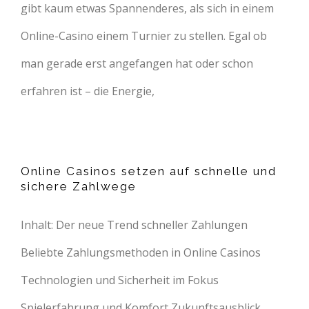
gibt kaum etwas Spannenderes, als sich in einem
Online-Casino einem Turnier zu stellen. Egal ob
man gerade erst angefangen hat oder schon
erfahren ist – die Energie,
Online Casinos setzen auf schnelle und
sichere Zahlwege
Inhalt: Der neue Trend schneller Zahlungen
Beliebte Zahlungsmethoden in Online Casinos
Technologien und Sicherheit im Fokus
Spielerfahrung und Komfort Zukunftsausblick