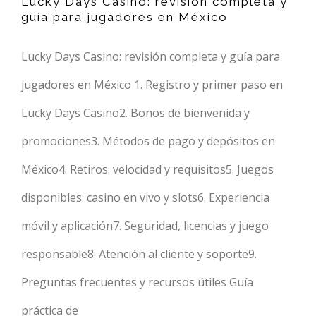
Lucky Days Casino: revisión completa y
guía para jugadores en México
Lucky Days Casino: revisión completa y guía para
jugadores en México 1. Registro y primer paso en
Lucky Days Casino2. Bonos de bienvenida y
promociones3. Métodos de pago y depósitos en
México4. Retiros: velocidad y requisitos5. Juegos
disponibles: casino en vivo y slots6. Experiencia
móvil y aplicación7. Seguridad, licencias y juego
responsable8. Atención al cliente y soporte9.
Preguntas frecuentes y recursos útiles Guía
práctica de