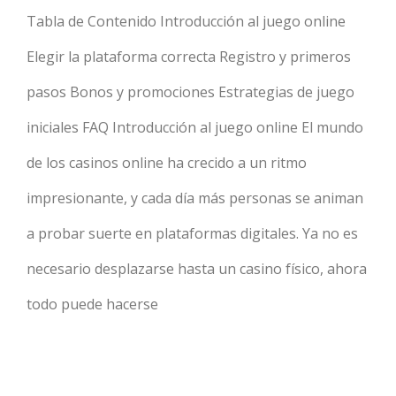
Tabla de Contenido Introducción al juego online
Elegir la plataforma correcta Registro y primeros
pasos Bonos y promociones Estrategias de juego
iniciales FAQ Introducción al juego online El mundo
de los casinos online ha crecido a un ritmo
impresionante, y cada día más personas se animan
a probar suerte en plataformas digitales. Ya no es
necesario desplazarse hasta un casino físico, ahora
todo puede hacerse